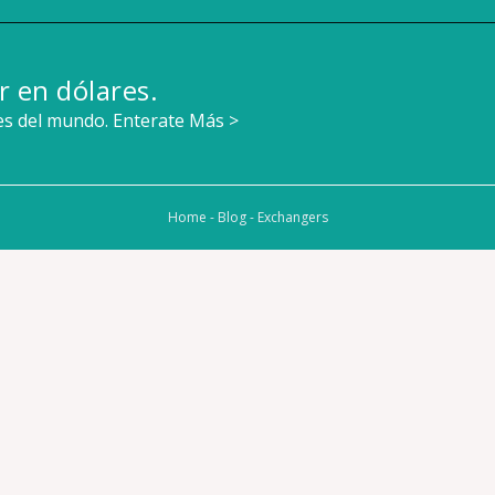
r en dólares.
tes del mundo.
Enterate Más >
Home
-
Blog
-
Exchangers