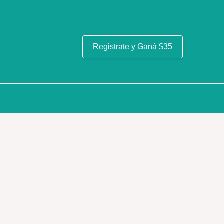
Registrate y Ganá $35