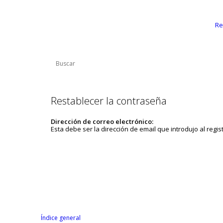
Re
Restablecer la contraseña
Dirección de correo electrónico:
Esta debe ser la dirección de email que introdujo al regis
Índice general