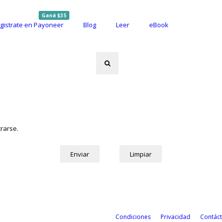
Ganá $35
gistrate en Payoneer
Blog
Leer
eBook
trarse.
Condiciones
Privacidad
Contác