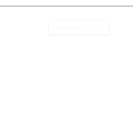
Registrate y Ganá $35