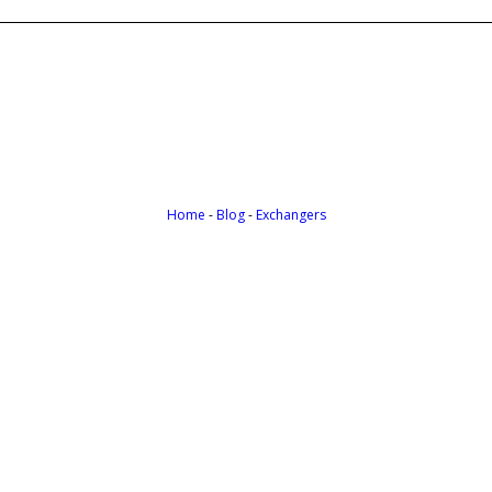
r en dólares.
tes del mundo.
Enterate Más >
Home
-
Blog
-
Exchangers