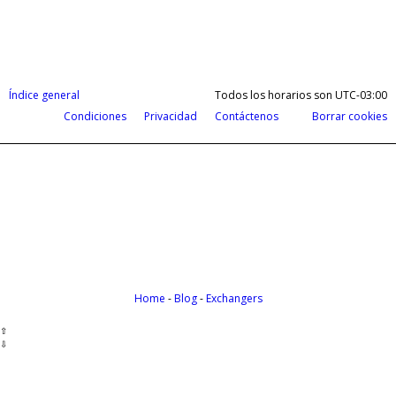
Índice general
Todos los horarios son
UTC-03:00
Condiciones
Privacidad
Contáctenos
Borrar cookies
Cobrá tus ganancias del exterior en d
Payoneer te permite recibir pagos de todas partes del m
Home
-
Blog
-
Exchangers
⇧
⇩