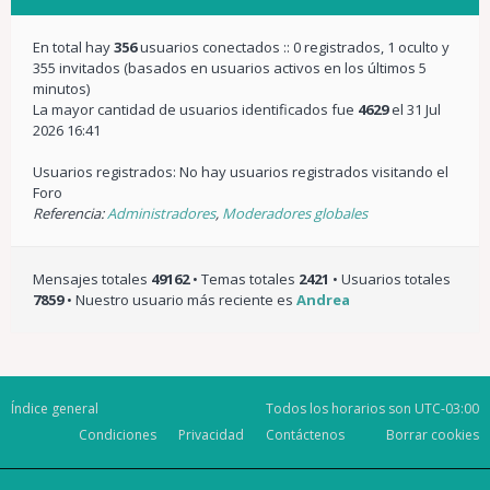
En total hay
356
usuarios conectados :: 0 registrados, 1 oculto y
355 invitados (basados en usuarios activos en los últimos 5
minutos)
La mayor cantidad de usuarios identificados fue
4629
el 31 Jul
2026 16:41
Usuarios registrados: No hay usuarios registrados visitando el
Foro
Referencia:
Administradores
,
Moderadores globales
Mensajes totales
49162
• Temas totales
2421
• Usuarios totales
7859
• Nuestro usuario más reciente es
Andrea
Índice general
Todos los horarios son
UTC-03:00
Condiciones
Privacidad
Contáctenos
Borrar cookies