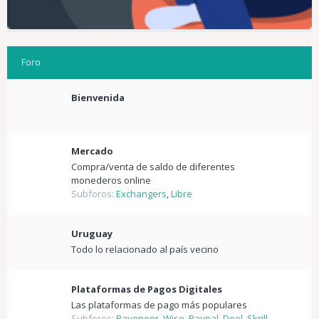
Foro
Bienvenida
Mercado
Compra/venta de saldo de diferentes
monederos online
Subforos:
Exchangers
,
Libre
Uruguay
Todo lo relacionado al país vecino
Plataformas de Pagos Digitales
Las plataformas de pago más populares
Subforos:
Payoneer
,
Wise
,
Paypal
,
Deel
,
Skrill
,