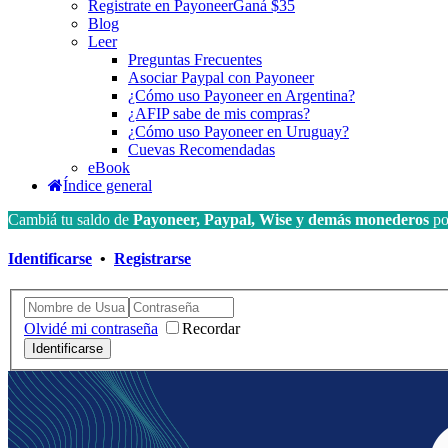
Registrate en Payoneer
Ganá $35
Blog
Leer
Preguntas Frecuentes
Asociar Paypal con Payoneer
¿Cómo uso Payoneer en Argentina?
¿AFIP sabe de mis compras?
¿Cómo uso Payoneer en Uruguay?
Cuevas Recomendadas
eBook
Índice general
Cambiá tu saldo de
Payoneer, Paypal, Wise y demás monederos
por
Identificarse
•
Registrarse
Olvidé mi contraseña
Recordar