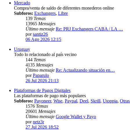
Mercado
Compra/venta de saldo de diferentes monederos online
Subforos:
Exchangers
,
Libre
139
Temas
13965
Mensajes
Último mensaje
Re: PRJ Exchangers CABA / LA …
por
santiz26
06 Ago 2026 12:15
Uruguay
Todo lo relacionado al país vecino
144
Temas
4135
Mensajes
Último mensaje
Re: Actualizando situación en…
por
Paparulo
26 Jul 2026 21:13
Plataformas de Pagos Digitales
Las plataformas de pago más populares
Subforos:
Payoneer
,
Wise
,
Paypal
,
Deel
,
Skrill
,
Utoppia
,
Otras
1576
Temas
20601
Mensajes
Último mensaje
Google Wallet y Payo
por
netz3r
27 Jul 2026 18:52