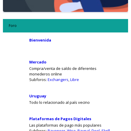
Foro
Bienvenida
Mercado
Compra/venta de saldo de diferentes
monederos online
Subforos:
Exchangers
,
Libre
Uruguay
Todo lo relacionado al país vecino
Plataformas de Pagos Digitales
Las plataformas de pago más populares
Subforos:
Payoneer
,
Wise
,
Paypal
,
Deel
,
Skrill
,