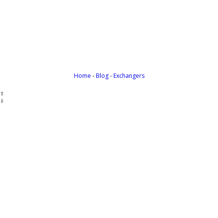
Cobrá tus ganancias del exterior en d
Payoneer te permite recibir pagos de todas partes del m
Home
-
Blog
-
Exchangers
⇧
⇩