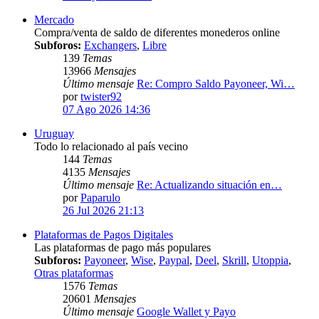
Mercado
Compra/venta de saldo de diferentes monederos online
Subforos:
Exchangers
,
Libre
139
Temas
13966
Mensajes
Último mensaje
Re: Compro Saldo Payoneer, Wi…
por
twister92
07 Ago 2026 14:36
Uruguay
Todo lo relacionado al país vecino
144
Temas
4135
Mensajes
Último mensaje
Re: Actualizando situación en…
por
Paparulo
26 Jul 2026 21:13
Plataformas de Pagos Digitales
Las plataformas de pago más populares
Subforos:
Payoneer
,
Wise
,
Paypal
,
Deel
,
Skrill
,
Utoppia
,
Otras plataformas
1576
Temas
20601
Mensajes
Último mensaje
Google Wallet y Payo