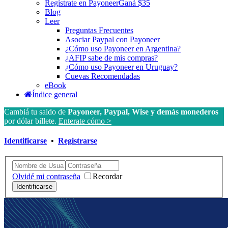
Registrate en Payoneer
Ganá $35
Blog
Leer
Preguntas Frecuentes
Asociar Paypal con Payoneer
¿Cómo uso Payoneer en Argentina?
¿AFIP sabe de mis compras?
¿Cómo uso Payoneer en Uruguay?
Cuevas Recomendadas
eBook
Índice general
Cambiá tu saldo de
Payoneer, Paypal, Wise y demás monederos
por dólar billete.
Enterate cómo >
Identificarse
•
Registrarse
Olvidé mi contraseña
Recordar