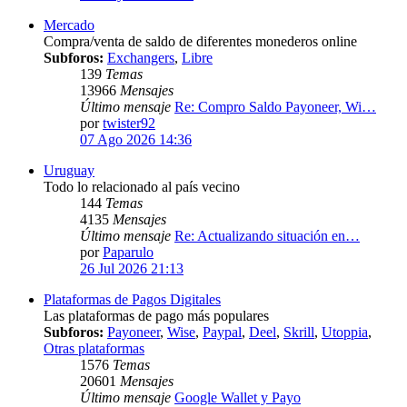
Mercado
Compra/venta de saldo de diferentes monederos online
Subforos:
Exchangers
,
Libre
139
Temas
13966
Mensajes
Último mensaje
Re: Compro Saldo Payoneer, Wi…
por
twister92
07 Ago 2026 14:36
Uruguay
Todo lo relacionado al país vecino
144
Temas
4135
Mensajes
Último mensaje
Re: Actualizando situación en…
por
Paparulo
26 Jul 2026 21:13
Plataformas de Pagos Digitales
Las plataformas de pago más populares
Subforos:
Payoneer
,
Wise
,
Paypal
,
Deel
,
Skrill
,
Utoppia
,
Otras plataformas
1576
Temas
20601
Mensajes
Último mensaje
Google Wallet y Payo