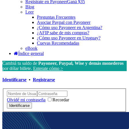
Registrate en Payoneer
Ganá $35
Blog
Leer
Preguntas Frecuentes
Asociar Paypal con Payoneer
¿Cómo uso Payoneer en Argentina?
¿AFIP sabe de mis compras?
¿Cómo uso Payoneer en Uruguay?
Cuevas Recomendadas
eBook
Índice general
Cambiá tu saldo de
Payoneer, Paypal, Wise y demás monederos
por dólar billete.
Enterate cómo >
Identificarse
•
Registrarse
Olvidé mi contraseña
Recordar