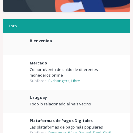
Foro
Bienvenida
Mercado
Compra/venta de saldo de diferentes
monederos online
Subforos:
Exchangers
,
Libre
Uruguay
Todo lo relacionado al país vecino
Plataformas de Pagos Digitales
Las plataformas de pago más populares
Subforos:
Payoneer
,
Wise
,
Paypal
,
Deel
,
Skrill
,