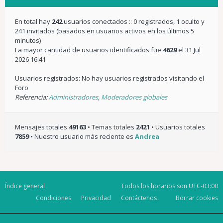
En total hay
242
usuarios conectados :: 0 registrados, 1 oculto y
241 invitados (basados en usuarios activos en los últimos 5
minutos)
La mayor cantidad de usuarios identificados fue
4629
el 31 Jul
2026 16:41
Usuarios registrados: No hay usuarios registrados visitando el
Foro
Referencia:
Administradores
,
Moderadores globales
Mensajes totales
49163
• Temas totales
2421
• Usuarios totales
7859
• Nuestro usuario más reciente es
Andrea
Índice general
Todos los horarios son
UTC-03:00
Condiciones
Privacidad
Contáctenos
Borrar cookies