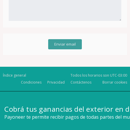
Índice general
Todos los horarios son
UTC-03:00
Condiciones
Privacidad
Contáctenos
Borrar cookies
Cobrá tus ganancias del exterior en d
Payoneer te permite recibir pagos de todas partes del m