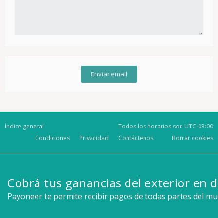
Índice general
Todos los horarios son
UTC-03:00
Condiciones
Privacidad
Contáctenos
Borrar cookies
Cobrá tus ganancias del exterior en d
Payoneer te permite recibir pagos de todas partes del m