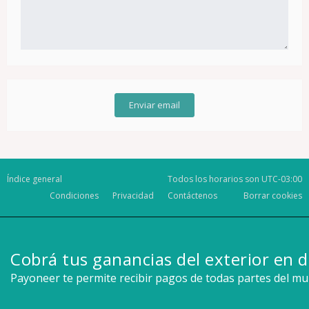
Índice general
Todos los horarios son
UTC-03:00
Condiciones
Privacidad
Contáctenos
Borrar cookies
Cobrá tus ganancias del exterior en d
Payoneer te permite recibir pagos de todas partes del m