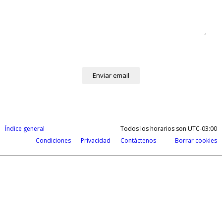
Índice general
Todos los horarios son
UTC-03:00
Condiciones
Privacidad
Contáctenos
Borrar cookies
Cobrá tus ganancias del exterior en d
Payoneer te permite recibir pagos de todas partes del m