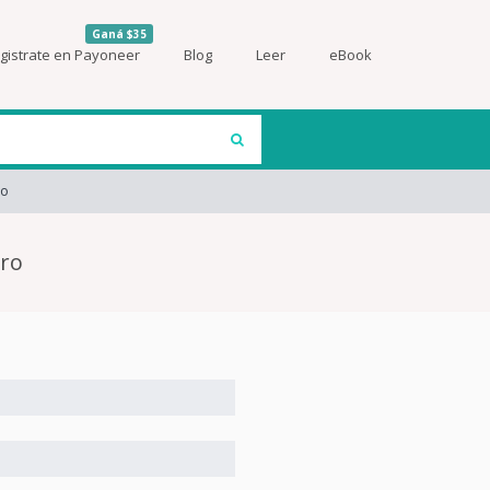
Ganá $35
gistrate en Payoneer
Blog
Leer
eBook
ro
oro