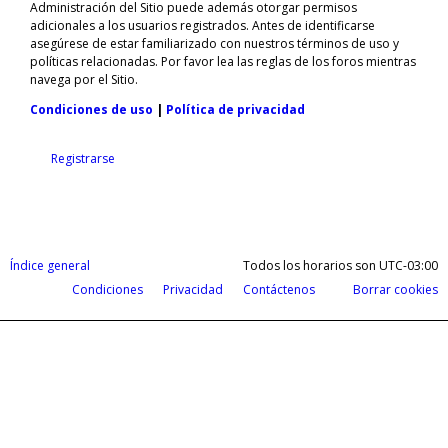
Administración del Sitio puede además otorgar permisos
adicionales a los usuarios registrados. Antes de identificarse
asegúrese de estar familiarizado con nuestros términos de uso y
políticas relacionadas. Por favor lea las reglas de los foros mientras
navega por el Sitio.
Condiciones de uso
|
Política de privacidad
Registrarse
Índice general
Todos los horarios son
UTC-03:00
Condiciones
Privacidad
Contáctenos
Borrar cookies
Cobrá tus ganancias del exterior en d
Payoneer te permite recibir pagos de todas partes del m