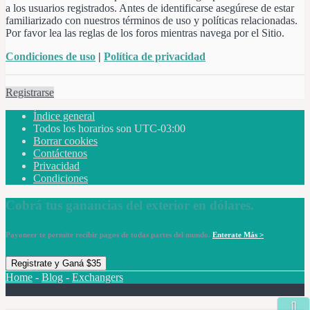
a los usuarios registrados. Antes de identificarse asegúrese de estar
familiarizado con nuestros términos de uso y políticas relacionadas.
Por favor lea las reglas de los foros mientras navega por el Sitio.
Condiciones de uso
|
Política de privacidad
Registrarse
Índice general
Todos los horarios son
UTC-03:00
Borrar cookies
Contáctenos
Privacidad
Condiciones
Cobrá tus ganancias del exterior en dólares.
Payoneer te permite recibir pagos de todas partes del mundo.
Enterate Más >
Registrate y Ganá $35
Home
-
Blog
-
Exchangers
⇩