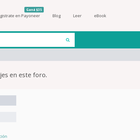
Ganá $35
gistrate en Payoneer
Blog
Leer
eBook
jes en este foro.
ción