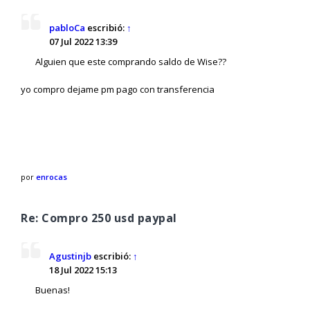
pabloCa
escribió:
↑
07 Jul 2022 13:39
Alguien que este comprando saldo de Wise??
yo compro dejame pm pago con transferencia
por
enrocas
Re: Compro 250 usd paypal
Agustinjb
escribió:
↑
18 Jul 2022 15:13
Buenas!