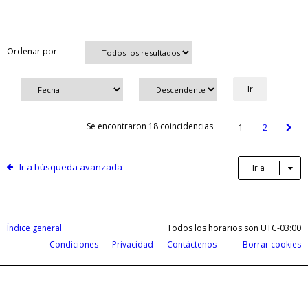
Ordenar por
Se encontraron 18 coincidencias
1
2
Ir a búsqueda avanzada
Ir a
Índice general
Todos los horarios son
UTC-03:00
Condiciones
Privacidad
Contáctenos
Borrar cookies
Cobrá tus ganancias del exterior en d