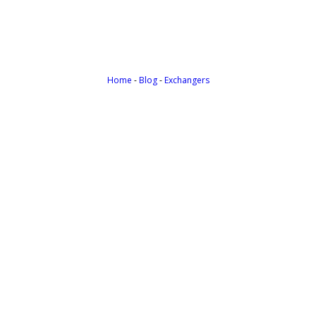
Payoneer te permite recibir pagos de todas partes del m
Home
-
Blog
-
Exchangers