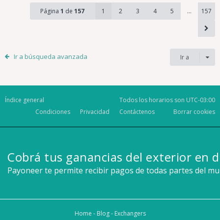
Página
1
de
157
1
2
3
4
5
…
157
Ir a búsqueda avanzada
Ir a
Índice general
Todos los horarios son
UTC-03:00
Condiciones
Privacidad
Contáctenos
Borrar cookies
Cobrá tus ganancias del exterior en d
Payoneer te permite recibir pagos de todas partes del m
Home
-
Blog
-
Exchangers