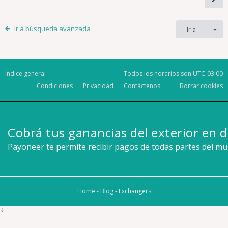
Ir a búsqueda avanzada
Ir a
Índice general
Todos los horarios son
UTC-03:00
Condiciones
Privacidad
Contáctenos
Borrar cookies
Cobrá tus ganancias del exterior en d
Payoneer te permite recibir pagos de todas partes del m
Home
-
Blog
-
Exchangers
⇩