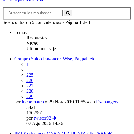
Se encontraron 5 coincidencias • Página
1
de
1
Temas
Respuestas
Vistas
Último mensaje
Compro Saldo Payoneer, Wise, Paypal, etc...
1
…
225
226
227
228
229
por
luchomarco
»
29 Nov 2019 11:55
» en
Exchangers
3421
1562961
por
twister92
07 Ago 2026 14:36
PRJ Exchangers CABA / LA PLATA / INTERIOR