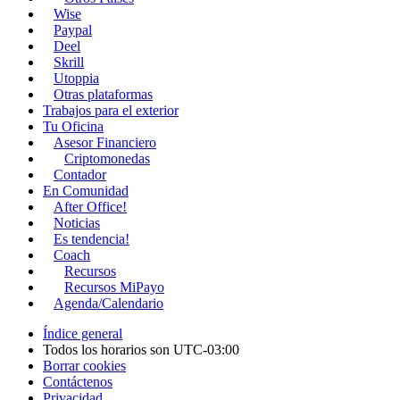
Wise
Paypal
Deel
Skrill
Utoppia
Otras plataformas
Trabajos para el exterior
Tu Oficina
Asesor Financiero
Criptomonedas
Contador
En Comunidad
After Office!
Noticias
Es tendencia!
Coach
Recursos
Recursos MiPayo
Agenda/Calendario
Índice general
Todos los horarios son
UTC-03:00
Borrar cookies
Contáctenos
Privacidad