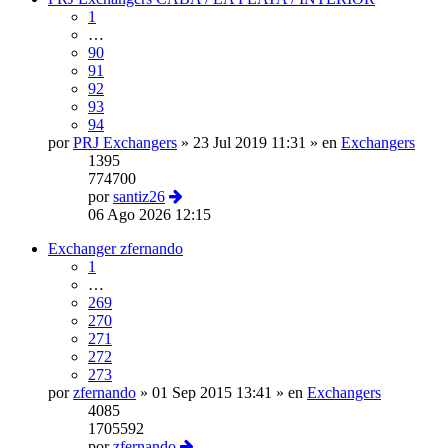
1
…
90
91
92
93
94
por
PRJ Exchangers
»
23 Jul 2019 11:31
» en
Exchangers
1395
774700
por
santiz26
06 Ago 2026 12:15
Exchanger zfernando
1
…
269
270
271
272
273
por
zfernando
»
01 Sep 2015 13:41
» en
Exchangers
4085
1705592
por
zfernando