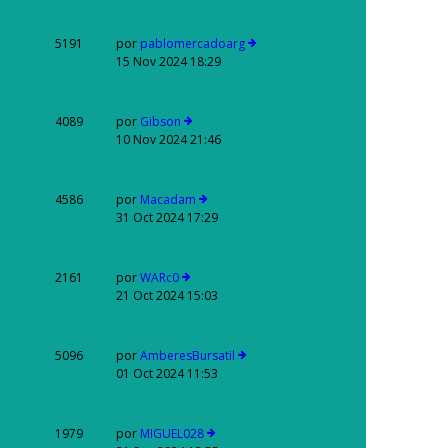
5191
por
pablomercadoarg
15 Nov 2024 18:29
4089
por
Gibson
10 Nov 2024 21:46
4586
por
Macadam
31 Oct 2024 17:29
2161
por
WARc0
21 Oct 2024 15:03
5096
por
AmberesBursatil
01 Oct 2024 11:53
1979
por
MIGUEL028