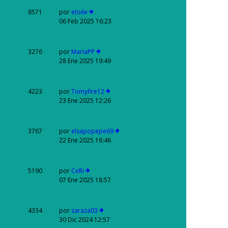
8571
por
etoile
06 Feb 2025 16:23
3276
por
MariaPP
28 Ene 2025 19:49
4223
por
Tomyfire12
23 Ene 2025 12:26
3767
por
elsapopepe69
22 Ene 2025 16:46
5190
por
CeRi
07 Ene 2025 18:57
4334
por
zaraza03
30 Dic 2024 12:57