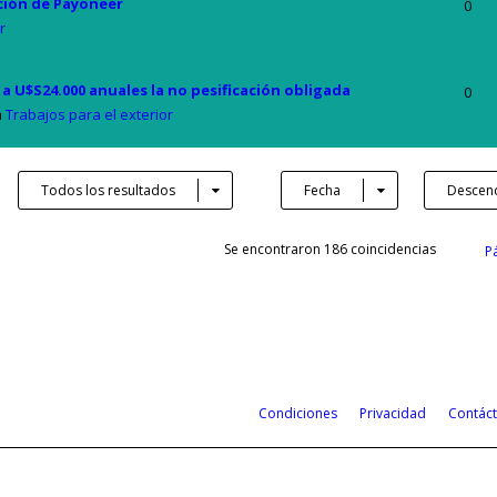
ción de Payoneer
0
r
a U$S24.000 anuales la no pesificación obligada
0
n
Trabajos para el exterior
Todos los resultados
Fecha
Descen
Se encontraron 186 coincidencias
P
Condiciones
Privacidad
Contác