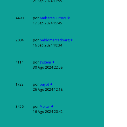
21 Sep 2024 12:55
4490
por
AmberesBursatil
17 Sep 2024 15:45
2004
por
pablomercadoarg
16 Sep 2024 18:34
4114
por
zystem
30 Ago 2024 22:58
1733
por
payot
26 Ago 2024 12:18
3456
por
Moltar
16 Ago 2024 20:42