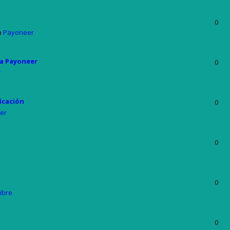
0
n
Payoneer
ta Payoneer
0
r
icación
0
er
0
0
ibre
0