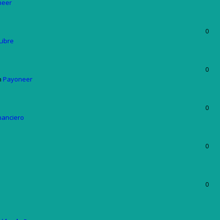
neer
0
Libre
0
n
Payoneer
0
nanciero
0
0