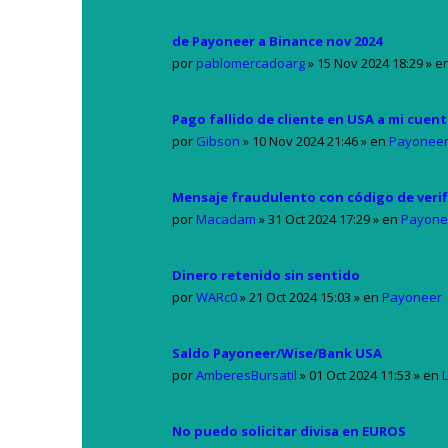
de Payoneer a Binance nov 2024
por
pablomercadoarg
»
15 Nov 2024 18:29
» e
Pago fallido de cliente en USA a mi cuen
por
Gibson
»
10 Nov 2024 21:46
» en
Payonee
Mensaje fraudulento con código de verif
por
Macadam
»
31 Oct 2024 17:29
» en
Payone
Dinero retenido sin sentido
por
WARc0
»
21 Oct 2024 15:03
» en
Payoneer
Saldo Payoneer/Wise/Bank USA
por
AmberesBursatil
»
01 Oct 2024 11:53
» en
L
No puedo solicitar divisa en EUROS