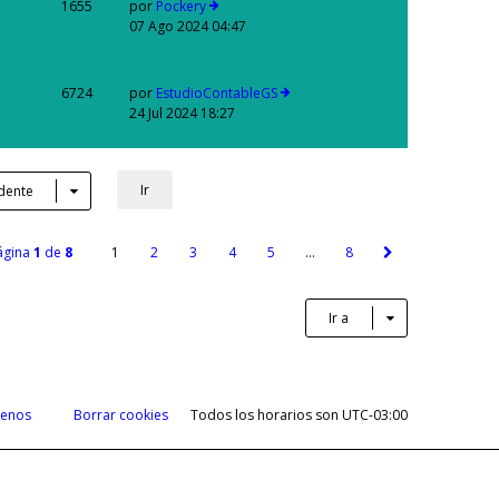
1655
por
Pockery
07 Ago 2024 04:47
6724
por
EstudioContableGS
24 Jul 2024 18:27
dente
ágina
1
de
8
1
2
3
4
5
…
8
Ir a
tenos
Borrar cookies
Todos los horarios son
UTC-03:00