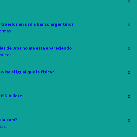
0
y traerlos en usd a banco argentino?
0
formas
rias de 3ros no me esta apareciendo
0
oneer
Wise al igual que la física?
0
SD billete .
0
ala.com?
0
das