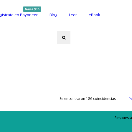
Ganá $35
gistrate en Payoneer
Blog
Leer
eBook
Se encontraron 186 coincidencias
P
Respuesta