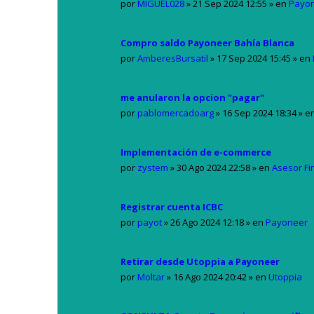
por
MIGUEL028
»
21 Sep 2024 12:55
» en
Payo
Compro saldo Payoneer Bahía Blanca
por
AmberesBursatil
»
17 Sep 2024 15:45
» en
me anularon la opcion "pagar"
por
pablomercadoarg
»
16 Sep 2024 18:34
» e
Implementación de e-commerce
por
zystem
»
30 Ago 2024 22:58
» en
Asesor Fi
Registrar cuenta ICBC
por
payot
»
26 Ago 2024 12:18
» en
Payoneer
Retirar desde Utoppia a Payoneer
por
Moltar
»
16 Ago 2024 20:42
» en
Utoppia