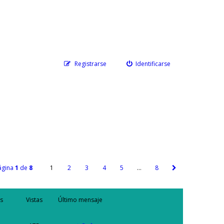
Registrarse
Identificarse
ágina
1
de
8
1
2
3
4
5
…
8
s
Vistas
Último mensaje