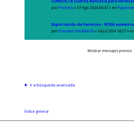
CONSULTA Cuenta Bancaria para verifica
por
Pockery
»
07 Ago 2024 04:47
» en
Payonee
Exportación de Servicios - BCRA aumenta 
por
EstudioContableGS
»
24 Jul 2024 18:27
» e
Mostrar mensajes previos
Ir a búsqueda avanzada
Índice general