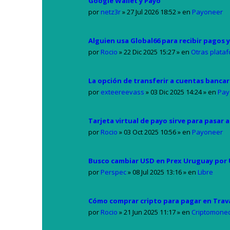
Google Wallet y Payo
por
netz3r
»
27 Jul 2026 18:52
» en
Payoneer
Alguien usa Global66 para recibir pagos 
por
Rocio
»
22 Dic 2025 15:27
» en
Otras plata
La opción de transferir a cuentas banca
por
exteereevass
»
03 Dic 2025 14:24
» en
Pay
Tarjeta virtual de payo sirve para pasar a 
por
Rocio
»
03 Oct 2025 10:56
» en
Payoneer
Busco cambiar USD en Prex Uruguay por U
por
Perspec
»
08 Jul 2025 13:16
» en
Libre
Cómo comprar cripto para pagar en Trav
por
Rocio
»
21 Jun 2025 11:17
» en
Criptomone