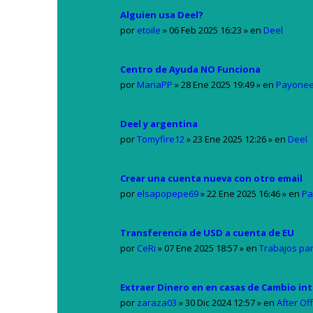
Alguien usa Deel?
por
etoile
»
06 Feb 2025 16:23
» en
Deel
Centro de Ayuda NO Funciona
por
MariaPP
»
28 Ene 2025 19:49
» en
Payonee
Deel y argentina
por
Tomyfire12
»
23 Ene 2025 12:26
» en
Deel
Crear una cuenta nueva con otro email
por
elsapopepe69
»
22 Ene 2025 16:46
» en
Pa
Transferencia de USD a cuenta de EU
por
CeRi
»
07 Ene 2025 18:57
» en
Trabajos par
Extraer Dinero en en casas de Cambio int
por
zaraza03
»
30 Dic 2024 12:57
» en
After Off