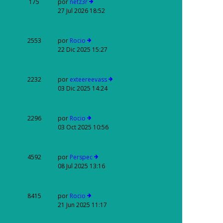
175
por
netz3r
27 Jul 2026 18:52
2553
por
Rocio
22 Dic 2025 15:27
2232
por
exteereevass
03 Dic 2025 14:24
2296
por
Rocio
03 Oct 2025 10:56
4592
por
Perspec
08 Jul 2025 13:16
8415
por
Rocio
21 Jun 2025 11:17