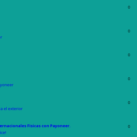
0
0
r
0
0
yoneer
0
a el exterior
ernacionales Fisicas con Payoneer.
0
ice!