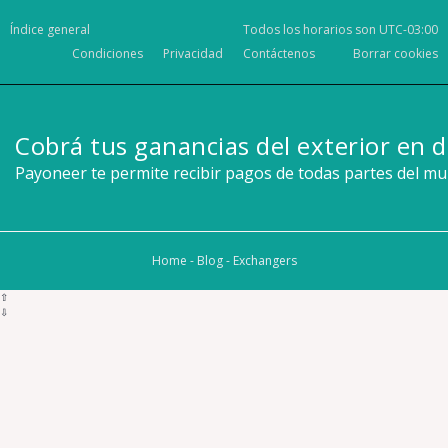
Índice general
Todos los horarios son
UTC-03:00
Condiciones
Privacidad
Contáctenos
Borrar cookies
Cobrá tus ganancias del exterior en d
Payoneer te permite recibir pagos de todas partes del m
Home
-
Blog
-
Exchangers
⇧
⇩