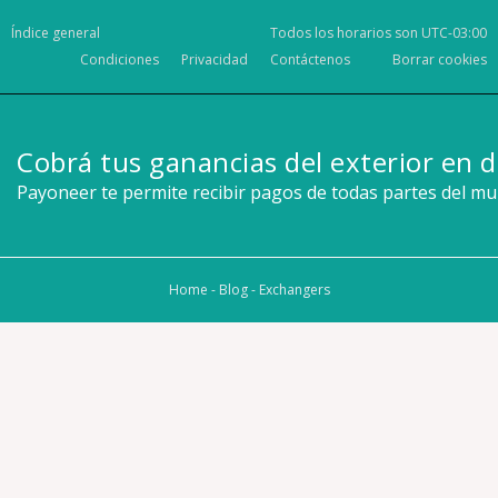
Índice general
Todos los horarios son
UTC-03:00
Condiciones
Privacidad
Contáctenos
Borrar cookies
Cobrá tus ganancias del exterior en d
Payoneer te permite recibir pagos de todas partes del m
Home
-
Blog
-
Exchangers