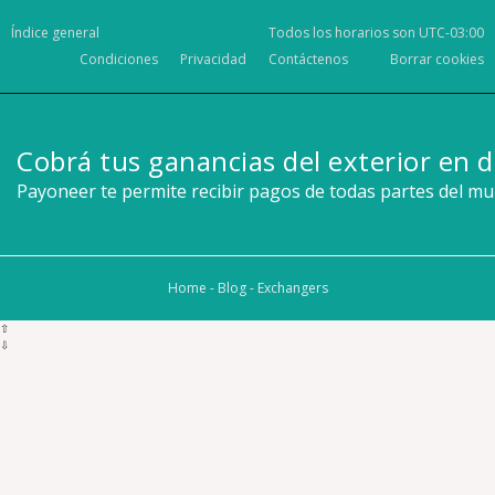
Índice general
Todos los horarios son
UTC-03:00
Condiciones
Privacidad
Contáctenos
Borrar cookies
Cobrá tus ganancias del exterior en d
Payoneer te permite recibir pagos de todas partes del m
Home
-
Blog
-
Exchangers
⇧
⇩