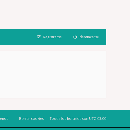
Registrarse
Identificarse
tenos
Borrar cookies
Todos los horarios son
UTC-03:00