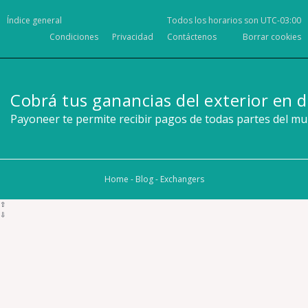
Índice general
Todos los horarios son
UTC-03:00
Condiciones
Privacidad
Contáctenos
Borrar cookies
Cobrá tus ganancias del exterior en d
Payoneer te permite recibir pagos de todas partes del m
Home
-
Blog
-
Exchangers
⇧
⇩