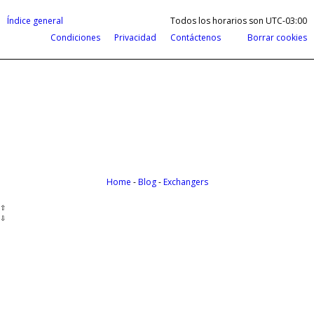
Índice general
Todos los horarios son
UTC-03:00
Condiciones
Privacidad
Contáctenos
Borrar cookies
Cobrá tus ganancias del exterior en d
Payoneer te permite recibir pagos de todas partes del m
Home
-
Blog
-
Exchangers
⇧
⇩