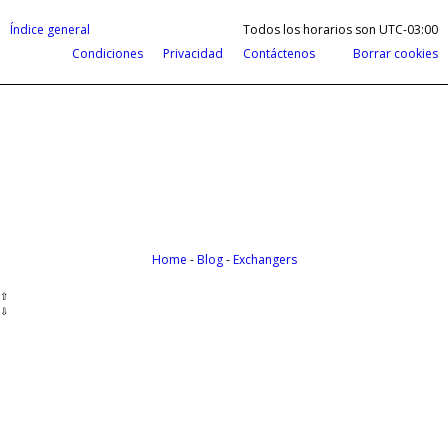
Índice general
Todos los horarios son
UTC-03:00
Condiciones
Privacidad
Contáctenos
Borrar cookies
Cobrá tus ganancias del exterior en d
Payoneer te permite recibir pagos de todas partes del m
Home
-
Blog
-
Exchangers
⇧
⇩