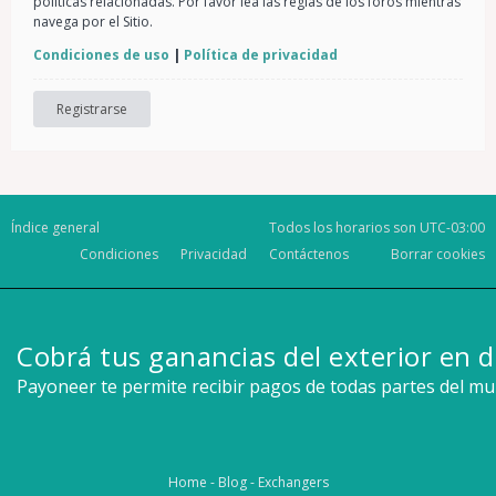
políticas relacionadas. Por favor lea las reglas de los foros mientras
navega por el Sitio.
Condiciones de uso
|
Política de privacidad
Registrarse
Índice general
Todos los horarios son
UTC-03:00
Condiciones
Privacidad
Contáctenos
Borrar cookies
Cobrá tus ganancias del exterior en d
Payoneer te permite recibir pagos de todas partes del m
Home
-
Blog
-
Exchangers