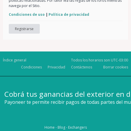
políticas relacionadas. Por favor lea las reglas de los foros mientras
navega por el Sitio.
Condiciones de uso
|
Política de privacidad
Registrarse
Índice general
Todos los horarios son
UTC-03:00
Condiciones
Privacidad
Contáctenos
Borrar cookies
Cobrá tus ganancias del exterior en d
Payoneer te permite recibir pagos de todas partes del m
Home
-
Blog
-
Exchangers