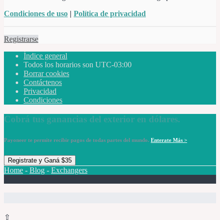
Condiciones de uso
|
Política de privacidad
Registrarse
Índice general
Todos los horarios son
UTC-03:00
Borrar cookies
Contáctenos
Privacidad
Condiciones
Cobrá tus ganancias del exterior en dólares.
Payoneer te permite recibir pagos de todas partes del mundo.
Enterate Más >
Registrate y Ganá $35
Home
-
Blog
-
Exchangers
⇧