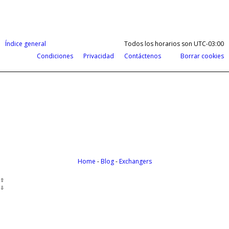
Índice general
Todos los horarios son
UTC-03:00
Condiciones
Privacidad
Contáctenos
Borrar cookies
Cobrá tus ganancias del exterior en d
Payoneer te permite recibir pagos de todas partes del m
Home
-
Blog
-
Exchangers
⇧
⇩