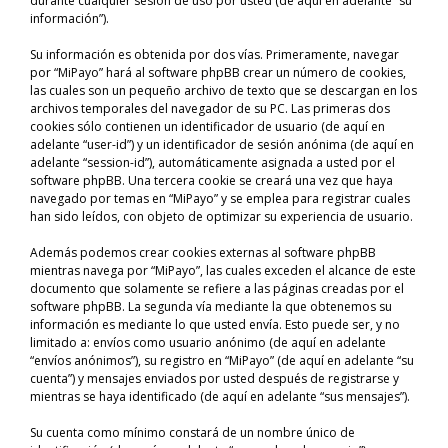
durante cualquier sesión de uso por usted (de aquí en adelante “su
información”).
Su información es obtenida por dos vías. Primeramente, navegar
por “MiPayo” hará al software phpBB crear un número de cookies,
las cuales son un pequeño archivo de texto que se descargan en los
archivos temporales del navegador de su PC. Las primeras dos
cookies sólo contienen un identificador de usuario (de aquí en
adelante “user-id”) y un identificador de sesión anónima (de aquí en
adelante “session-id”), automáticamente asignada a usted por el
software phpBB. Una tercera cookie se creará una vez que haya
navegado por temas en “MiPayo” y se emplea para registrar cuales
han sido leídos, con objeto de optimizar su experiencia de usuario.
Además podemos crear cookies externas al software phpBB
mientras navega por “MiPayo”, las cuales exceden el alcance de este
documento que solamente se refiere a las páginas creadas por el
software phpBB. La segunda vía mediante la que obtenemos su
información es mediante lo que usted envía. Esto puede ser, y no
limitado a: envíos como usuario anónimo (de aquí en adelante
“envíos anónimos”), su registro en “MiPayo” (de aquí en adelante “su
cuenta”) y mensajes enviados por usted después de registrarse y
mientras se haya identificado (de aquí en adelante “sus mensajes”).
Su cuenta como mínimo constará de un nombre único de