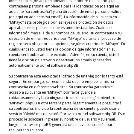
identificación (de aquí en adelante “su nombre de usuario”), una
contraseña personal empleada para la identificación (de aquí en
adelante “su contraseña”) y una dirección de email personal válida
(de aquí en adelante “su email”). La información de su cuenta en
“MiPayo” está protegida por las leyes de protección de datos
aplicables en el país en el que estamos instalados. Cualquier
información más allá de su nombre de usuario, su contraseña y su
dirección de e-mail requerida por “MiPayo” durante el proceso de
registro será obligatoria u opcional, según el criterio de “MiPayo”. En
cualquier caso, usted tiene la opción de qué información en su
cuenta será públicamente exhibida. Además, en su cuenta, usted
tiene la opción de activar o desactivar los emails generados
automáticamente por el software phpBB.
Su contraseña está encriptada (cifrado de una vía) por lo tanto está
segura. Sin embargo, se recomienda que no emplee la misma
contraseña en diferentes websites. Su contraseña garantiza el
acceso a su cuenta en “MiPayo”, por favor guárdela
cuidadosamente y bajo ninguna circunstancia ningún miembro
“MiPayo”, phpBB u otra tercera parte, legítimamente le preguntará
su contraseña. Si olvidó la contraseña de su cuenta, puede usar el
servicio “Olvidé mi contraseña” provisto por el software phpBB. Este
proceso le solicitará ingresar su nombre de usuario y su email,
luego el software phpBB generará una nueva contraseña para
recuperar su cuenta.