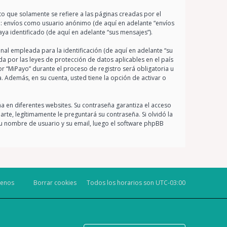
 que solamente se refiere a las páginas creadas por el
a: envíos como usuario anónimo (de aquí en adelante “envíos
ya identificado (de aquí en adelante “sus mensajes”).
al empleada para la identificación (de aquí en adelante “su
da por las leyes de protección de datos aplicables en el país
r “MiPayo” durante el proceso de registro será obligatoria u
. Además, en su cuenta, usted tiene la opción de activar o
a en diferentes websites. Su contraseña garantiza el acceso
te, legítimamente le preguntará su contraseña. Si olvidó la
 su nombre de usuario y su email, luego el software phpBB
tenos
Borrar cookies
Todos los horarios son
UTC-03:00