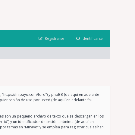
Registrarse
Identificarse
”, “https://mipayo.com/foro”) y phpBB (de aquí en adelante
uier sesión de uso por usted (de aquí en adelante “su
les son un pequeño archivo de texto que se descargan en los
r-id”) y un identificador de sesión anónima (de aquí en
por temas en “MiPayo” y se emplea para registrar cuales han