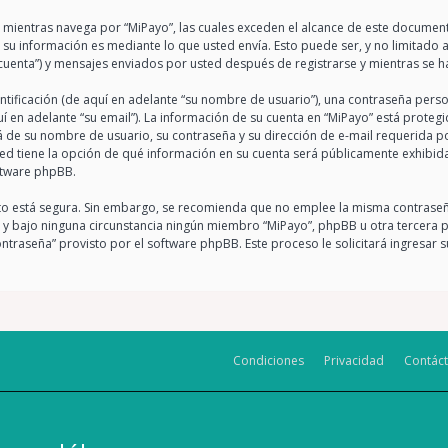
entras navega por “MiPayo”, las cuales exceden el alcance de este documento
u información es mediante lo que usted envía. Esto puede ser, y no limitado 
 cuenta”) y mensajes enviados por usted después de registrarse y mientras se ha
ficación (de aquí en adelante “su nombre de usuario”), una contraseña person
í en adelante “su email”). La información de su cuenta en “MiPayo” está protegi
á de su nombre de usuario, su contraseña y su dirección de e-mail requerida po
sted tiene la opción de qué información en su cuenta será públicamente exhibida
ftware phpBB.
anto está segura. Sin embargo, se recomienda que no emplee la misma contraseñ
y bajo ninguna circunstancia ningún miembro “MiPayo”, phpBB u otra tercera par
ontraseña” provisto por el software phpBB. Este proceso le solicitará ingresar
Condiciones
Privacidad
Contác