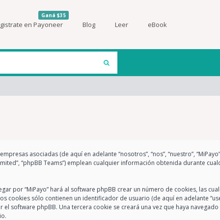
Ganá $35
gistrate en Payoneer
Blog
Leer
eBook
s empresas asociadas (de aquí en adelante “nosotros”, “nos”, “nuestro”, “MiPayo
imited”, “phpBB Teams”) emplean cualquier información obtenida durante cualq
egar por “MiPayo” hará al software phpBB crear un número de cookies, las cua
 cookies sólo contienen un identificador de usuario (de aquí en adelante “use
or el software phpBB. Una tercera cookie se creará una vez que haya navegado 
io.