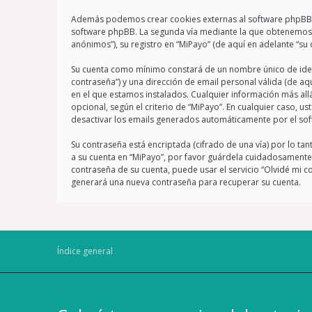
Además podemos crear cookies externas al software phpBB mi
software phpBB. La segunda vía mediante la que obtenemos s
anónimos”), su registro en “MiPayo” (de aquí en adelante “su
Su cuenta como mínimo constará de un nombre único de identi
contraseña”) y una dirección de email personal válida (de aqu
en el que estamos instalados. Cualquier información más all
opcional, según el criterio de “MiPayo”. En cualquier caso, u
desactivar los emails generados automáticamente por el so
Su contraseña está encriptada (cifrado de una vía) por lo t
a su cuenta en “MiPayo”, por favor guárdela cuidadosamente 
contraseña de su cuenta, puede usar el servicio “Olvidé mi c
generará una nueva contraseña para recuperar su cuenta.
Índice general