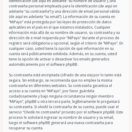
identificación (de aquí en adelante “su nombre de usuario”), una
contraseña personal empleada para la identificación (de aquí en
adelante “su contraseña”) y una dirección de email personal válida
(de aquí en adelante “su email”). La información de su cuenta en
“MiPayo” está protegida por las leyes de protección de datos
aplicables en el país en el que estamos instalados. Cualquier
información más allá de su nombre de usuario, su contraseña y su
dirección de e-mail requerida por “MiPayo” durante el proceso de
registro será obligatoria u opcional, según el criterio de “MiPayo”. En
cualquier caso, usted tiene la opción de qué información en su
cuenta será públicamente exhibida. Además, en su cuenta, usted
tiene la opción de activar o desactivar los emails generados
automáticamente por el software phpBB.
Su contraseña está encriptada (cifrado de una vía) por lo tanto está
segura. Sin embargo, se recomienda que no emplee la misma
contraseña en diferentes websites. Su contraseña garantiza el
acceso a su cuenta en “MiPayo”, por favor guárdela
cuidadosamente y bajo ninguna circunstancia ningún miembro
“MiPayo”, phpBB u otra tercera parte, legítimamente le preguntará
su contraseña. Si olvidó la contraseña de su cuenta, puede usar el
servicio “Olvidé mi contraseña” provisto por el software phpBB. Este
proceso le solicitará ingresar su nombre de usuario y su email,
luego el software phpBB generará una nueva contraseña para
recuperar su cuenta.