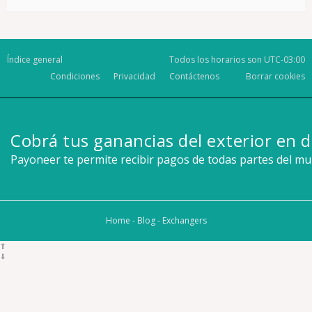
Índice general
Todos los horarios son
UTC-03:00
Condiciones
Privacidad
Contáctenos
Borrar cookies
Cobrá tus ganancias del exterior en d
Payoneer te permite recibir pagos de todas partes del m
Home
-
Blog
-
Exchangers
⇧
⇩