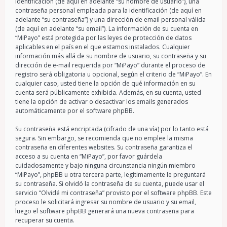
identificación (de aquí en adelante “su nombre de usuario”), una
contraseña personal empleada para la identificación (de aquí en
adelante “su contraseña”) y una dirección de email personal válida
(de aquí en adelante “su email”). La información de su cuenta en
“MiPayo” está protegida por las leyes de protección de datos
aplicables en el país en el que estamos instalados. Cualquier
información más allá de su nombre de usuario, su contraseña y su
dirección de e-mail requerida por “MiPayo” durante el proceso de
registro será obligatoria u opcional, según el criterio de “MiPayo”. En
cualquier caso, usted tiene la opción de qué información en su
cuenta será públicamente exhibida. Además, en su cuenta, usted
tiene la opción de activar o desactivar los emails generados
automáticamente por el software phpBB.
Su contraseña está encriptada (cifrado de una vía) por lo tanto está
segura. Sin embargo, se recomienda que no emplee la misma
contraseña en diferentes websites. Su contraseña garantiza el
acceso a su cuenta en “MiPayo”, por favor guárdela
cuidadosamente y bajo ninguna circunstancia ningún miembro
“MiPayo”, phpBB u otra tercera parte, legítimamente le preguntará
su contraseña. Si olvidó la contraseña de su cuenta, puede usar el
servicio “Olvidé mi contraseña” provisto por el software phpBB. Este
proceso le solicitará ingresar su nombre de usuario y su email,
luego el software phpBB generará una nueva contraseña para
recuperar su cuenta.