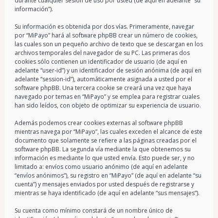
durante cualquier sesión de uso por usted (de aquí en adelante “su
información”).
Su información es obtenida por dos vías. Primeramente, navegar
por “MiPayo” hará al software phpBB crear un número de cookies,
las cuales son un pequeño archivo de texto que se descargan en los
archivos temporales del navegador de su PC. Las primeras dos
cookies sólo contienen un identificador de usuario (de aquí en
adelante “user-id”) y un identificador de sesión anónima (de aquí en
adelante “session-id”), automáticamente asignada a usted por el
software phpBB. Una tercera cookie se creará una vez que haya
navegado por temas en “MiPayo” y se emplea para registrar cuales
han sido leídos, con objeto de optimizar su experiencia de usuario.
Además podemos crear cookies externas al software phpBB
mientras navega por “MiPayo”, las cuales exceden el alcance de este
documento que solamente se refiere a las páginas creadas por el
software phpBB. La segunda vía mediante la que obtenemos su
información es mediante lo que usted envía. Esto puede ser, y no
limitado a: envíos como usuario anónimo (de aquí en adelante
“envíos anónimos”), su registro en “MiPayo” (de aquí en adelante “su
cuenta”) y mensajes enviados por usted después de registrarse y
mientras se haya identificado (de aquí en adelante “sus mensajes”).
Su cuenta como mínimo constará de un nombre único de