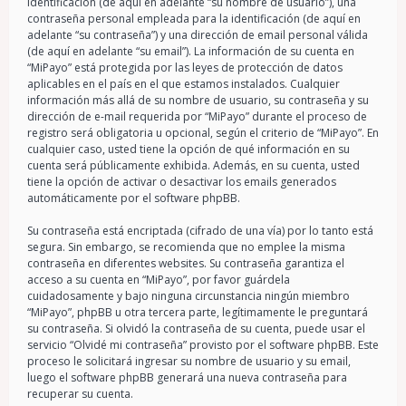
identificación (de aquí en adelante “su nombre de usuario”), una
contraseña personal empleada para la identificación (de aquí en
adelante “su contraseña”) y una dirección de email personal válida
(de aquí en adelante “su email”). La información de su cuenta en
“MiPayo” está protegida por las leyes de protección de datos
aplicables en el país en el que estamos instalados. Cualquier
información más allá de su nombre de usuario, su contraseña y su
dirección de e-mail requerida por “MiPayo” durante el proceso de
registro será obligatoria u opcional, según el criterio de “MiPayo”. En
cualquier caso, usted tiene la opción de qué información en su
cuenta será públicamente exhibida. Además, en su cuenta, usted
tiene la opción de activar o desactivar los emails generados
automáticamente por el software phpBB.
Su contraseña está encriptada (cifrado de una vía) por lo tanto está
segura. Sin embargo, se recomienda que no emplee la misma
contraseña en diferentes websites. Su contraseña garantiza el
acceso a su cuenta en “MiPayo”, por favor guárdela
cuidadosamente y bajo ninguna circunstancia ningún miembro
“MiPayo”, phpBB u otra tercera parte, legítimamente le preguntará
su contraseña. Si olvidó la contraseña de su cuenta, puede usar el
servicio “Olvidé mi contraseña” provisto por el software phpBB. Este
proceso le solicitará ingresar su nombre de usuario y su email,
luego el software phpBB generará una nueva contraseña para
recuperar su cuenta.