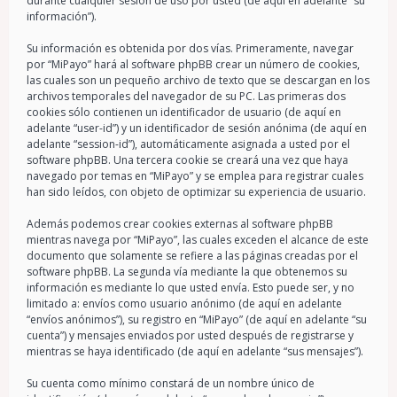
durante cualquier sesión de uso por usted (de aquí en adelante “su
información”).
Su información es obtenida por dos vías. Primeramente, navegar
por “MiPayo” hará al software phpBB crear un número de cookies,
las cuales son un pequeño archivo de texto que se descargan en los
archivos temporales del navegador de su PC. Las primeras dos
cookies sólo contienen un identificador de usuario (de aquí en
adelante “user-id”) y un identificador de sesión anónima (de aquí en
adelante “session-id”), automáticamente asignada a usted por el
software phpBB. Una tercera cookie se creará una vez que haya
navegado por temas en “MiPayo” y se emplea para registrar cuales
han sido leídos, con objeto de optimizar su experiencia de usuario.
Además podemos crear cookies externas al software phpBB
mientras navega por “MiPayo”, las cuales exceden el alcance de este
documento que solamente se refiere a las páginas creadas por el
software phpBB. La segunda vía mediante la que obtenemos su
información es mediante lo que usted envía. Esto puede ser, y no
limitado a: envíos como usuario anónimo (de aquí en adelante
“envíos anónimos”), su registro en “MiPayo” (de aquí en adelante “su
cuenta”) y mensajes enviados por usted después de registrarse y
mientras se haya identificado (de aquí en adelante “sus mensajes”).
Su cuenta como mínimo constará de un nombre único de