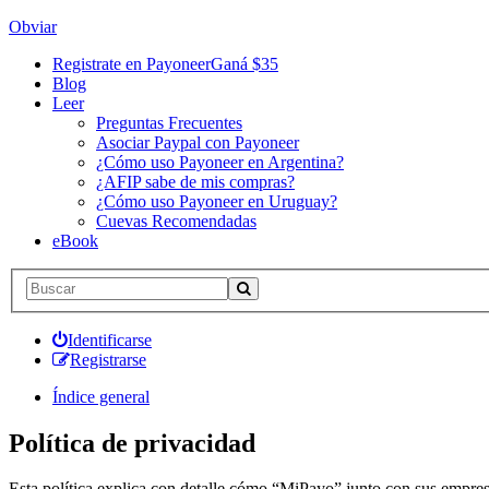
Obviar
Registrate en Payoneer
Ganá $35
Blog
Leer
Preguntas Frecuentes
Asociar Paypal con Payoneer
¿Cómo uso Payoneer en Argentina?
¿AFIP sabe de mis compras?
¿Cómo uso Payoneer en Uruguay?
Cuevas Recomendadas
eBook
Identificarse
Registrarse
Índice general
Política de privacidad
Esta política explica con detalle cómo “MiPayo” junto con sus empres