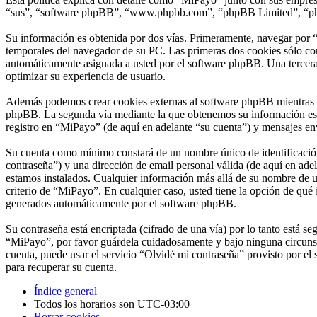
“sus”, “software phpBB”, “www.phpbb.com”, “phpBB Limited”, “phpBB
Su información es obtenida por dos vías. Primeramente, navegar por 
temporales del navegador de su PC. Las primeras dos cookies sólo cont
automáticamente asignada a usted por el software phpBB. Una tercera
optimizar su experiencia de usuario.
Además podemos crear cookies externas al software phpBB mientras na
phpBB. La segunda vía mediante la que obtenemos su información es m
registro en “MiPayo” (de aquí en adelante “su cuenta”) y mensajes env
Su cuenta como mínimo constará de un nombre único de identificación 
contraseña”) y una dirección de email personal válida (de aquí en adel
estamos instalados. Cualquier información más allá de su nombre de us
criterio de “MiPayo”. En cualquier caso, usted tiene la opción de qué 
generados automáticamente por el software phpBB.
Su contraseña está encriptada (cifrado de una vía) por lo tanto está 
“MiPayo”, por favor guárdela cuidadosamente y bajo ninguna circunst
cuenta, puede usar el servicio “Olvidé mi contraseña” provisto por e
para recuperar su cuenta.
Índice general
Todos los horarios son
UTC-03:00
Borrar cookies