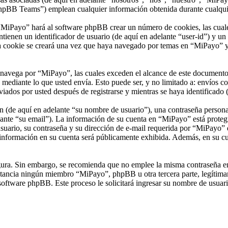
 Teams”) emplean cualquier información obtenida durante cualquier s
“MiPayo” hará al software phpBB crear un número de cookies, las cuale
ienen un identificador de usuario (de aquí en adelante “user-id”) y un 
 cookie se creará una vez que haya navegado por temas en “MiPayo” y se
vega por “MiPayo”, las cuales exceden el alcance de este documento qu
ediante lo que usted envía. Esto puede ser, y no limitado a: envíos c
iados por usted después de registrarse y mientras se haya identificado 
(de aquí en adelante “su nombre de usuario”), una contraseña personal 
ante “su email”). La información de su cuenta en “MiPayo” está protegid
uario, su contraseña y su dirección de e-mail requerida por “MiPayo” du
información en su cuenta será públicamente exhibida. Además, en su cuen
segura. Sin embargo, se recomienda que no emplee la misma contraseña en
ancia ningún miembro “MiPayo”, phpBB u otra tercera parte, legítimame
l software phpBB. Este proceso le solicitará ingresar su nombre de usua