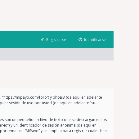
Registrarse
Identificarse
”, “https://mipayo.com/foro”) y phpBB (de aquí en adelante
uier sesión de uso por usted (de aquí en adelante “su
les son un pequeño archivo de texto que se descargan en los
r-id”) y un identificador de sesión anónima (de aquí en
por temas en “MiPayo” y se emplea para registrar cuales han