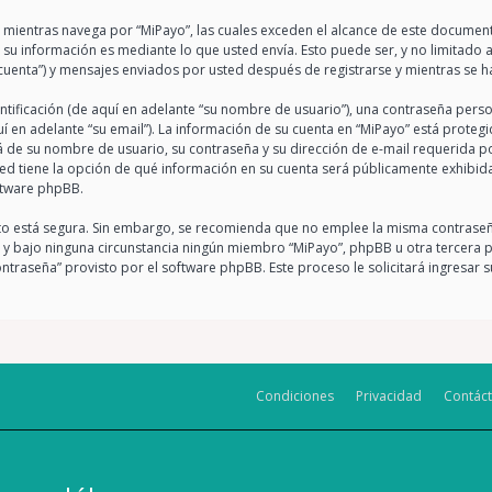
entras navega por “MiPayo”, las cuales exceden el alcance de este documento
u información es mediante lo que usted envía. Esto puede ser, y no limitado 
 cuenta”) y mensajes enviados por usted después de registrarse y mientras se ha
ficación (de aquí en adelante “su nombre de usuario”), una contraseña person
í en adelante “su email”). La información de su cuenta en “MiPayo” está protegi
á de su nombre de usuario, su contraseña y su dirección de e-mail requerida po
sted tiene la opción de qué información en su cuenta será públicamente exhibida
ftware phpBB.
anto está segura. Sin embargo, se recomienda que no emplee la misma contraseñ
y bajo ninguna circunstancia ningún miembro “MiPayo”, phpBB u otra tercera par
ontraseña” provisto por el software phpBB. Este proceso le solicitará ingresar
Condiciones
Privacidad
Contác