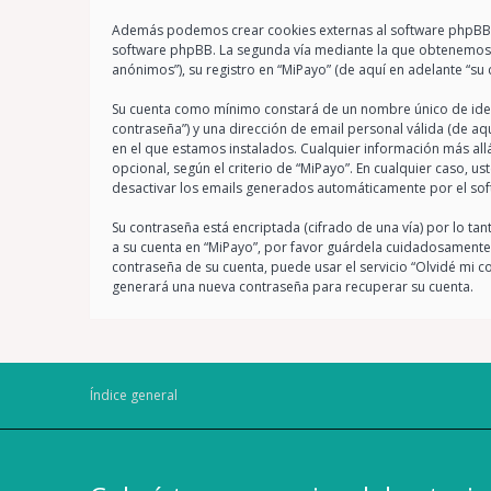
Además podemos crear cookies externas al software phpBB mi
software phpBB. La segunda vía mediante la que obtenemos s
anónimos”), su registro en “MiPayo” (de aquí en adelante “su
Su cuenta como mínimo constará de un nombre único de identi
contraseña”) y una dirección de email personal válida (de aqu
en el que estamos instalados. Cualquier información más all
opcional, según el criterio de “MiPayo”. En cualquier caso, u
desactivar los emails generados automáticamente por el so
Su contraseña está encriptada (cifrado de una vía) por lo t
a su cuenta en “MiPayo”, por favor guárdela cuidadosamente 
contraseña de su cuenta, puede usar el servicio “Olvidé mi c
generará una nueva contraseña para recuperar su cuenta.
Índice general