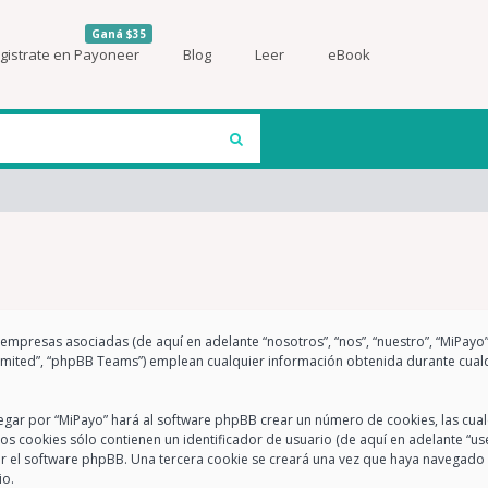
Ganá $35
gistrate en Payoneer
Blog
Leer
eBook
s empresas asociadas (de aquí en adelante “nosotros”, “nos”, “nuestro”, “MiPayo
imited”, “phpBB Teams”) emplean cualquier información obtenida durante cualq
egar por “MiPayo” hará al software phpBB crear un número de cookies, las cua
 cookies sólo contienen un identificador de usuario (de aquí en adelante “use
or el software phpBB. Una tercera cookie se creará una vez que haya navegado 
io.