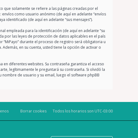
 que solamente se refiere a las páginas creadas por el
a: envíos como usuario anónimo (de aquí en adelante “envíos
ya identificado (de aquí en adelante “sus mensajes”).
al empleada para la identificación (de aquí en adelante “su
da por las leyes de protección de datos aplicables en el país
r “MiPayo” durante el proceso de registro será obligatoria u
. Además, en su cuenta, usted tiene la opción de activar o
a en diferentes websites. Su contraseña garantiza el acceso
te, legítimamente le preguntará su contraseña. Si olvidó la
 su nombre de usuario y su email, luego el software phpBB
tenos
Borrar cookies
Todos los horarios son
UTC-03:00