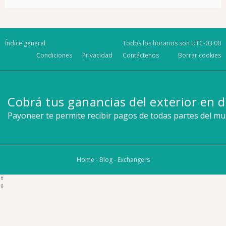
Índice general
Todos los horarios son
UTC-03:00
Condiciones
Privacidad
Contáctenos
Borrar cookies
Cobrá tus ganancias del exterior en d
Payoneer te permite recibir pagos de todas partes del m
Home
-
Blog
-
Exchangers
⇧
⇩