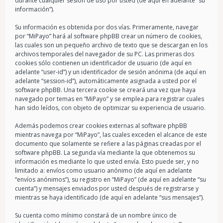
durante cualquier sesión de uso por usted (de aquí en adelante “su
información”).
Su información es obtenida por dos vías. Primeramente, navegar
por “MiPayo” hará al software phpBB crear un número de cookies,
las cuales son un pequeño archivo de texto que se descargan en los
archivos temporales del navegador de su PC. Las primeras dos
cookies sólo contienen un identificador de usuario (de aquí en
adelante “user-id”) y un identificador de sesión anónima (de aquí en
adelante “session-id”), automáticamente asignada a usted por el
software phpBB. Una tercera cookie se creará una vez que haya
navegado por temas en “MiPayo” y se emplea para registrar cuales
han sido leídos, con objeto de optimizar su experiencia de usuario.
Además podemos crear cookies externas al software phpBB
mientras navega por “MiPayo”, las cuales exceden el alcance de este
documento que solamente se refiere a las páginas creadas por el
software phpBB. La segunda vía mediante la que obtenemos su
información es mediante lo que usted envía. Esto puede ser, y no
limitado a: envíos como usuario anónimo (de aquí en adelante
“envíos anónimos”), su registro en “MiPayo” (de aquí en adelante “su
cuenta”) y mensajes enviados por usted después de registrarse y
mientras se haya identificado (de aquí en adelante “sus mensajes”).
Su cuenta como mínimo constará de un nombre único de