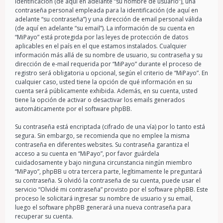
identificación (de aquí en adelante “su nombre de usuario”), una
contraseña personal empleada para la identificación (de aquí en
adelante “su contraseña”) y una dirección de email personal válida
(de aquí en adelante “su email”). La información de su cuenta en
“MiPayo” está protegida por las leyes de protección de datos
aplicables en el país en el que estamos instalados. Cualquier
información más allá de su nombre de usuario, su contraseña y su
dirección de e-mail requerida por “MiPayo” durante el proceso de
registro será obligatoria u opcional, según el criterio de “MiPayo”. En
cualquier caso, usted tiene la opción de qué información en su
cuenta será públicamente exhibida. Además, en su cuenta, usted
tiene la opción de activar o desactivar los emails generados
automáticamente por el software phpBB.
Su contraseña está encriptada (cifrado de una vía) por lo tanto está
segura. Sin embargo, se recomienda que no emplee la misma
contraseña en diferentes websites. Su contraseña garantiza el
acceso a su cuenta en “MiPayo”, por favor guárdela
cuidadosamente y bajo ninguna circunstancia ningún miembro
“MiPayo”, phpBB u otra tercera parte, legítimamente le preguntará
su contraseña. Si olvidó la contraseña de su cuenta, puede usar el
servicio “Olvidé mi contraseña” provisto por el software phpBB. Este
proceso le solicitará ingresar su nombre de usuario y su email,
luego el software phpBB generará una nueva contraseña para
recuperar su cuenta.