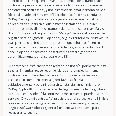
identificación (de aquí en adelante “su nombre de usuario”), una
contraseña personal empleada para la identificación (de aquí en
adelante “su contraseña”) y una dirección de email personal válida
(de aquí en adelante “su email”). La información de su cuenta en
“MiPayo” está protegida por las leyes de protección de datos
aplicables en el país en el que estamos instalados. Cualquier
información más allá de su nombre de usuario, su contraseña y su
dirección de e-mail requerida por “MiPayo” durante el proceso de
registro será obligatoria u opcional, según el criterio de “MiPayo”. En
cualquier caso, usted tiene la opción de qué información en su
cuenta será públicamente exhibida. Además, en su cuenta, usted
tiene la opción de activar o desactivar los emails generados
automáticamente por el software phpBB.
Su contraseña está encriptada (cifrado de una vía) por lo tanto está
segura. Sin embargo, se recomienda que no emplee la misma
contraseña en diferentes websites. Su contraseña garantiza el
acceso a su cuenta en “MiPayo”, por favor guárdela
cuidadosamente y bajo ninguna circunstancia ningún miembro
“MiPayo”, phpBB u otra tercera parte, legítimamente le preguntará
su contraseña. Si olvidó la contraseña de su cuenta, puede usar el
servicio “Olvidé mi contraseña” provisto por el software phpBB. Este
proceso le solicitará ingresar su nombre de usuario y su email,
luego el software phpBB generará una nueva contraseña para
recuperar su cuenta.