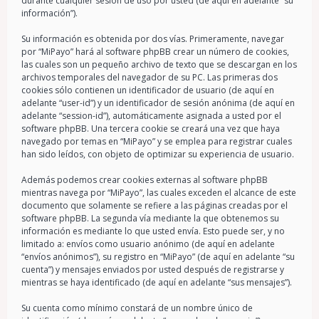
durante cualquier sesión de uso por usted (de aquí en adelante “su
información”).
Su información es obtenida por dos vías. Primeramente, navegar
por “MiPayo” hará al software phpBB crear un número de cookies,
las cuales son un pequeño archivo de texto que se descargan en los
archivos temporales del navegador de su PC. Las primeras dos
cookies sólo contienen un identificador de usuario (de aquí en
adelante “user-id”) y un identificador de sesión anónima (de aquí en
adelante “session-id”), automáticamente asignada a usted por el
software phpBB. Una tercera cookie se creará una vez que haya
navegado por temas en “MiPayo” y se emplea para registrar cuales
han sido leídos, con objeto de optimizar su experiencia de usuario.
Además podemos crear cookies externas al software phpBB
mientras navega por “MiPayo”, las cuales exceden el alcance de este
documento que solamente se refiere a las páginas creadas por el
software phpBB. La segunda vía mediante la que obtenemos su
información es mediante lo que usted envía. Esto puede ser, y no
limitado a: envíos como usuario anónimo (de aquí en adelante
“envíos anónimos”), su registro en “MiPayo” (de aquí en adelante “su
cuenta”) y mensajes enviados por usted después de registrarse y
mientras se haya identificado (de aquí en adelante “sus mensajes”).
Su cuenta como mínimo constará de un nombre único de