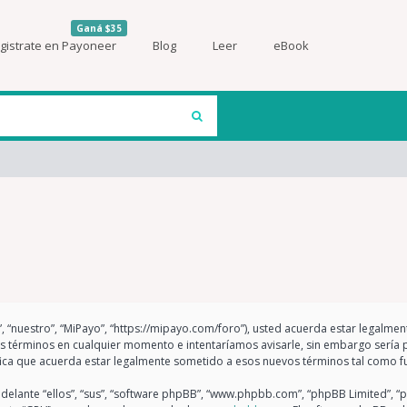
Ganá $35
gistrate en Payoneer
Blog
Leer
eBook
”, “nuestro”, “MiPayo”, “https://mipayo.com/foro”), usted acuerda estar legalme
os términos en cualquier momento e intentaríamos avisarle, sin embargo sería 
fica que acuerda estar legalmente sometido a esos nuevos términos tal como f
elante “ellos”, “sus”, “software phpBB”, “www.phpbb.com”, “phpBB Limited”, “p