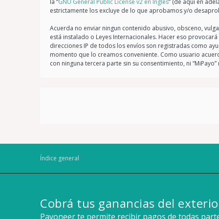
la “
GNU General Public License v2 en Ingles
” (de aquí en ade
estrictamente los excluye de lo que aprobamos y/o desapro
Acuerda no enviar ningun contenido abusivo, obsceno, vulgar,
está instalado o Leyes Internacionales. Hacer eso provocará
direcciones IP de todos los envíos son registradas como ayu
momento que lo creamos conveniente. Como usuario acuerda
con ninguna tercera parte sin su consentimiento, ni “MiPay
Índice general
Cobrá tus ganancias del exterio
Payoneer te permite recibir pagos de todas par