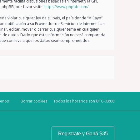
amente facilita discusiones basadas en Internet y la GPL
phpBB, por favor visite:
https://www.phpbb.com/
.
da violar cualquier ley de su país, el país donde “MiPayo”
 notificación a su Proveedor de Servicios de Internet. Las
nar, editar, mover o cerrar cualquier tema en cualquier
 de datos. Dado que esta información no será compartida
g que conlleve a que los datos sean comprometidos.
tenos
Borrar cookies
Todos los horarios son
UTC-03:00
Registrate y Ganá $35