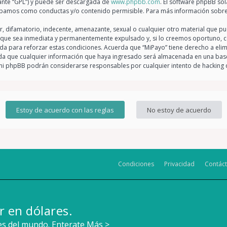
lante “GPL”) y puede ser descargada de
www.phpbb.com
. El software phpBB sol
bamos como conductas y/o contenido permisible. Para más información sobre 
 difamatorio, indecente, amenazante, sexual o cualquier otro material que pue
 que sea inmediata y permanentemente expulsado y, si lo creemos oportuno, con
da para reforzar estas condiciones. Acuerda que “MiPayo” tiene derecho a elimi
 que cualquier información que haya ingresado será almacenada en una base
o” ni phpBB podrán considerarse responsables por cualquier intento de hackin
Condiciones
Privacidad
Contác
r en dólares.
tes del mundo.
Enterate Más >