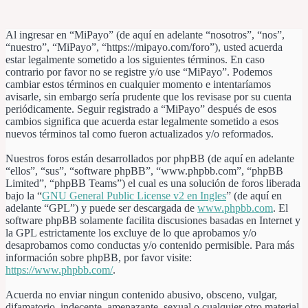
Al ingresar en “MiPayo” (de aquí en adelante “nosotros”, “nos”,
“nuestro”, “MiPayo”, “https://mipayo.com/foro”), usted acuerda
estar legalmente sometido a los siguientes términos. En caso
contrario por favor no se registre y/o use “MiPayo”. Podemos
cambiar estos términos en cualquier momento e intentaríamos
avisarle, sin embargo sería prudente que los revisase por su cuenta
periódicamente. Seguir registrado a “MiPayo” después de esos
cambios significa que acuerda estar legalmente sometido a esos
nuevos términos tal como fueron actualizados y/o reformados.
Nuestros foros están desarrollados por phpBB (de aquí en adelante
“ellos”, “sus”, “software phpBB”, “www.phpbb.com”, “phpBB
Limited”, “phpBB Teams”) el cual es una solución de foros liberada
bajo la “
GNU General Public License v2 en Ingles
” (de aquí en
adelante “GPL”) y puede ser descargada de
www.phpbb.com
. El
software phpBB solamente facilita discusiones basadas en Internet y
la GPL estrictamente los excluye de lo que aprobamos y/o
desaprobamos como conductas y/o contenido permisible. Para más
información sobre phpBB, por favor visite:
https://www.phpbb.com/
.
Acuerda no enviar ningun contenido abusivo, obsceno, vulgar,
difamatorio, indecente, amenazante, sexual o cualquier otro material