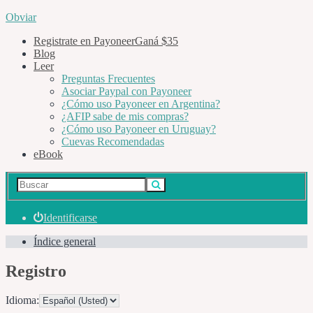
Obviar
Registrate en Payoneer
Ganá $35
Blog
Leer
Preguntas Frecuentes
Asociar Paypal con Payoneer
¿Cómo uso Payoneer en Argentina?
¿AFIP sabe de mis compras?
¿Cómo uso Payoneer en Uruguay?
Cuevas Recomendadas
eBook
Identificarse
Índice general
Registro
Idioma: