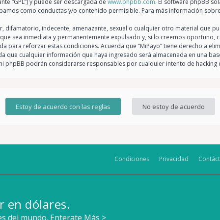
lante “GPL”) y puede ser descargada de
www.phpbb.com
. El software phpBB sol
bamos como conductas y/o contenido permisible. Para más información sobre 
 difamatorio, indecente, amenazante, sexual o cualquier otro material que pue
 que sea inmediata y permanentemente expulsado y, si lo creemos oportuno, con
da para reforzar estas condiciones. Acuerda que “MiPayo” tiene derecho a elimi
 que cualquier información que haya ingresado será almacenada en una base
o” ni phpBB podrán considerarse responsables por cualquier intento de hackin
Condiciones
Privacidad
Contác
r en dólares.
tes del mundo.
Enterate Más >