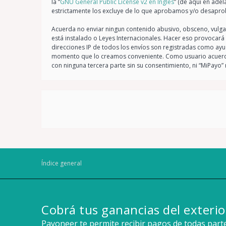
la “
GNU General Public License v2 en Ingles
” (de aquí en ade
estrictamente los excluye de lo que aprobamos y/o desapro
Acuerda no enviar ningun contenido abusivo, obsceno, vulgar,
está instalado o Leyes Internacionales. Hacer eso provocará
direcciones IP de todos los envíos son registradas como ayu
momento que lo creamos conveniente. Como usuario acuerda
con ninguna tercera parte sin su consentimiento, ni “MiPay
Índice general
Cobrá tus ganancias del exterio
Payoneer te permite recibir pagos de todas par