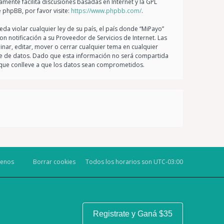
amente facilita discusiones basadas en Internet y la GPL
phpBB, por favor visite:
https://www.phpbb.com/
.
da violar cualquier ley de su país, el país donde “MiPayo”
 notificación a su Proveedor de Servicios de Internet. Las
nar, editar, mover o cerrar cualquier tema en cualquier
 de datos. Dado que esta información no será compartida
g que conlleve a que los datos sean comprometidos.
tenos
Borrar cookies
Todos los horarios son
UTC-03:00
Registrate y Ganá $35