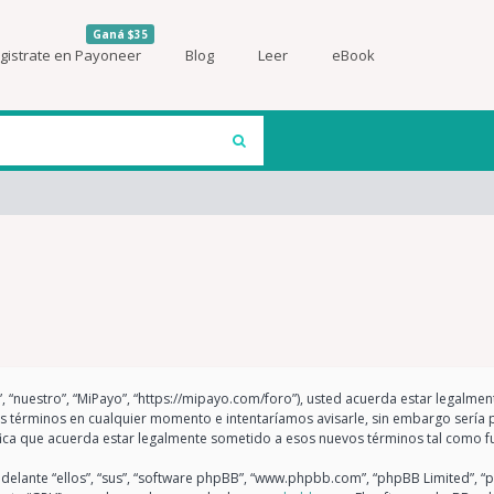
Ganá $35
gistrate en Payoneer
Blog
Leer
eBook
”, “nuestro”, “MiPayo”, “https://mipayo.com/foro”), usted acuerda estar legalme
os términos en cualquier momento e intentaríamos avisarle, sin embargo sería 
fica que acuerda estar legalmente sometido a esos nuevos términos tal como f
elante “ellos”, “sus”, “software phpBB”, “www.phpbb.com”, “phpBB Limited”, “p