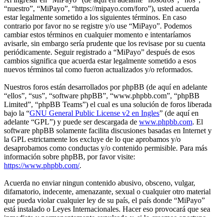
“nuestro”, “MiPayo”, “https://mipayo.com/foro”), usted acuerda
estar legalmente sometido a los siguientes términos. En caso
contrario por favor no se registre y/o use “MiPayo”. Podemos
cambiar estos términos en cualquier momento e intentaríamos
avisarle, sin embargo sería prudente que los revisase por su cuenta
periódicamente. Seguir registrado a “MiPayo” después de esos
cambios significa que acuerda estar legalmente sometido a esos
nuevos términos tal como fueron actualizados y/o reformados.
Nuestros foros están desarrollados por phpBB (de aquí en adelante
“ellos”, “sus”, “software phpBB”, “www.phpbb.com”, “phpBB
Limited”, “phpBB Teams”) el cual es una solución de foros liberada
bajo la “
GNU General Public License v2 en Ingles
” (de aquí en
adelante “GPL”) y puede ser descargada de
www.phpbb.com
. El
software phpBB solamente facilita discusiones basadas en Internet y
la GPL estrictamente los excluye de lo que aprobamos y/o
desaprobamos como conductas y/o contenido permisible. Para más
información sobre phpBB, por favor visite:
https://www.phpbb.com/
.
Acuerda no enviar ningun contenido abusivo, obsceno, vulgar,
difamatorio, indecente, amenazante, sexual o cualquier otro material
que pueda violar cualquier ley de su país, el país donde “MiPayo”
está instalado o Leyes Internacionales. Hacer eso provocará que sea