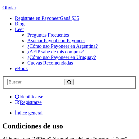
Obviar
Registrate en Payoneer
Ganá $35
Blog
Leer
Preguntas Frecuentes
Asociar Paypal con Payoneer
¿Cómo uso Payoneer en Argentina?
¿AFIP sabe de mis compras?
¿Cómo uso Payoneer en Uruguay?
Cuevas Recomendadas
eBook
Identificarse
Registrarse
Índice general
Condiciones de uso
Al ingresar en “MiPayo” (de aquí en adelante “nosotros”, “nos”,