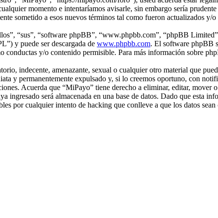
ualquier momento e intentaríamos avisarle, sin embargo sería prudente q
ente sometido a esos nuevos términos tal como fueron actualizados y/o
“ellos”, “sus”, “software phpBB”, “www.phpbb.com”, “phpBB Limited”, 
GPL”) y puede ser descargada de
www.phpbb.com
. El software phpBB s
o conductas y/o contenido permisible. Para más información sobre phpB
rio, indecente, amenazante, sexual o cualquier otro material que pueda
iata y permanentemente expulsado y, si lo creemos oportuno, con notific
iciones. Acuerda que “MiPayo” tiene derecho a eliminar, editar, mover 
a ingresado será almacenada en una base de datos. Dado que esta infor
es por cualquier intento de hacking que conlleve a que los datos sea