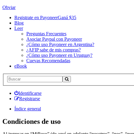
Obviar
Registrate en Payoneer
Ganá $35
Blog
Leer
Preguntas Frecuentes
Asociar Paypal con Payoneer
¿Cómo uso Payoneer en Argentina?
¿AFIP sabe de mis compras?
¿Cómo uso Payoneer en Uruguay?
Cuevas Recomendadas
eBook
Identificarse
Registrarse
Índice general
Condiciones de uso
Al ingresar en “MiPayo” (de aquí en adelante “nosotros”, “nos”, “nues