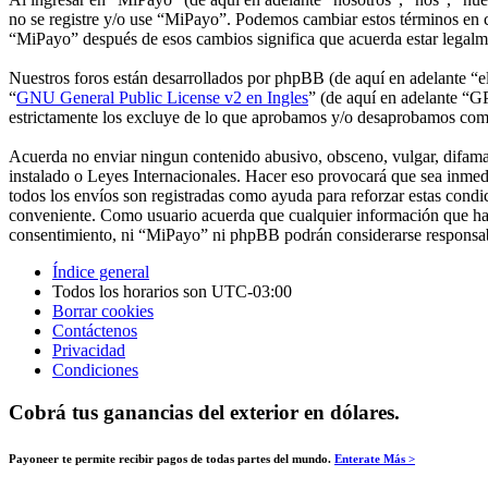
no se registre y/o use “MiPayo”. Podemos cambiar estos términos en c
“MiPayo” después de esos cambios significa que acuerda estar legalm
Nuestros foros están desarrollados por phpBB (de aquí en adelante 
“
GNU General Public License v2 en Ingles
” (de aquí en adelante “
estrictamente los excluye de lo que aprobamos y/o desaprobamos com
Acuerda no enviar ningun contenido abusivo, obsceno, vulgar, difamato
instalado o Leyes Internacionales. Hacer eso provocará que sea inmed
todos los envíos son registradas como ayuda para reforzar estas cond
conveniente. Como usuario acuerda que cualquier información que hay
consentimiento, ni “MiPayo” ni phpBB podrán considerarse responsabl
Índice general
Todos los horarios son
UTC-03:00
Borrar cookies
Contáctenos
Privacidad
Condiciones
Cobrá tus ganancias del exterior en dólares.
Payoneer te permite recibir pagos de todas partes del mundo.
Enterate Más >