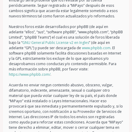
embargo sería prudente que los revisase por su cuenta
periódicamente. Seguir registrado a “MiPayo” después de esos
cambios significa que acuerda estar legalmente sometido a esos
nuevos términos tal como fueron actualizados y/o reformados.
Nuestros foros están desarrollados por phpBB (de aquí en
adelante “ellos”, “sus”, “software phpBB”, “www.phpbb.com”, “phpBB
Limited”, “phpBB Teams”) el cual es una solución de foros liberada
bajo la “
GNU General Public License v2 en Ingles
” (de aquí en
adelante “GPL”) y puede ser descargada de
www.phpbb.com
. El
software phpBB solamente facilita discusiones basadas en Internet
y la GPL estrictamente los excluye de lo que aprobamos y/o
desaprobamos como conductas y/o contenido permisible. Para
más información sobre phpBB, por favor visite:
https://www.phpbb.com/
.
Acuerda no enviar ningun contenido abusivo, obsceno, vulgar,
difamatorio, indecente, amenazante, sexual o cualquier otro
material que pueda violar cualquier ley de su país, el país donde
“MiPayo” está instalado o Leyes Internacionales. Hacer eso
provocará que sea inmediata y permanentemente expulsado y, si lo
creemos oportuno, con notificación a su Proveedor de Servicios de
Internet. Las direcciones IP de todos los envíos son registradas
como ayuda para reforzar estas condiciones. Acuerda que “MiPayo”
tiene derecho a eliminar, editar, mover o cerrar cualquier tema en