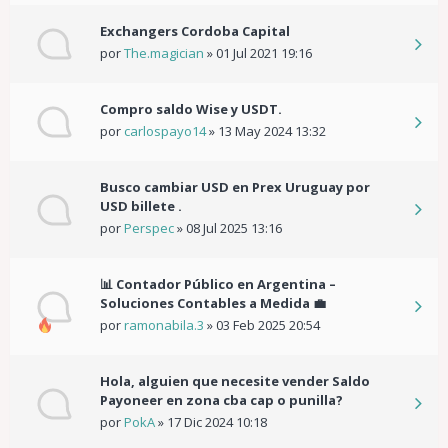
Exchangers Cordoba Capital
por
The.magician
»
01 Jul 2021 19:16
Compro saldo Wise y USDT.
por
carlospayo14
»
13 May 2024 13:32
Busco cambiar USD en Prex Uruguay por
USD billete .
por
Perspec
»
08 Jul 2025 13:16
📊 Contador Público en Argentina –
Soluciones Contables a Medida 💼
por
ramonabila.3
»
03 Feb 2025 20:54
Hola, alguien que necesite vender Saldo
Payoneer en zona cba cap o punilla?
por
PokA
»
17 Dic 2024 10:18