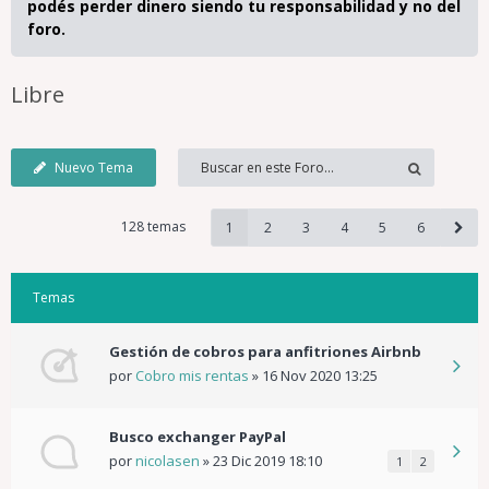
podés perder dinero siendo tu responsabilidad y no del
foro.
Libre
Nuevo Tema
128 temas
1
2
3
4
5
6
Temas
Gestión de cobros para anfitriones Airbnb
por
Cobro mis rentas
»
16 Nov 2020 13:25
Busco exchanger PayPal
por
nicolasen
»
23 Dic 2019 18:10
1
2