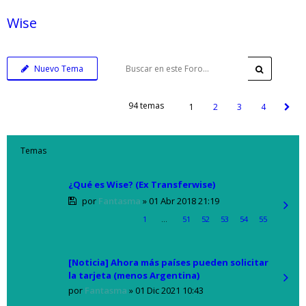
Wise
Nuevo Tema
94 temas
1
2
3
4
Temas
¿Qué es Wise? (Ex Transferwise)
por
Fantasma
»
01 Abr 2018 21:19
1
…
51
52
53
54
55
[Noticia] Ahora más países pueden solicitar
la tarjeta (menos Argentina)
por
Fantasma
»
01 Dic 2021 10:43