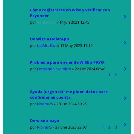
Cómo registrarse en Wise y verificar con
Payoneer
por
Fantasma
»
14 Jun 2021 12:45
De Wise a DolarApp
por
tatiMedina
»
13 May 2025 17:19
Problema para enviar de WISE a PAYO
por
Fernando Niembro
»
22 Oct 2024 08:48
1
2
Ayuda (urgente) - me piden datos para
confirmar mi cuenta
por
Noemi25
»
28 Jun 2024 19:25
De wise a payo
por
RioTarG
»
27 Ene 2023 22:03
1
2
3