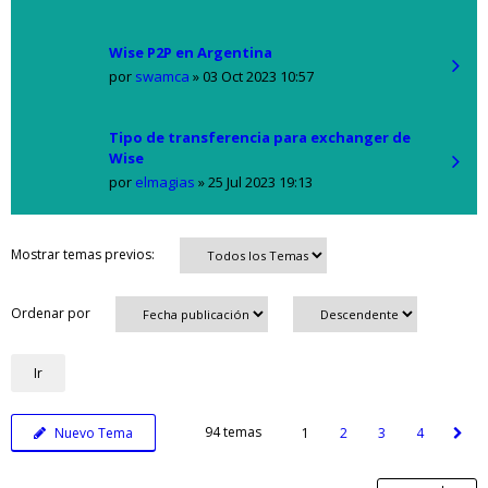
Wise P2P en Argentina
por
swamca
»
03 Oct 2023 10:57
Tipo de transferencia para exchanger de
Wise
por
elmagias
»
25 Jul 2023 19:13
Mostrar temas previos:
Ordenar por
94 temas
Nuevo Tema
1
2
3
4