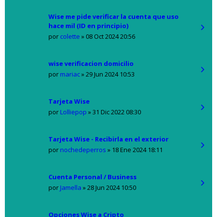
Wise me pide verificar la cuenta que uso
hace mil (ID en principio)
por
colette
»
08 Oct 2024 20:56
wise verificacion domicilio
por
mariac
»
29 Jun 2024 10:53
Tarjeta Wise
por
Lolliepop
»
31 Dic 2022 08:30
Tarjeta Wise - Recibirla en el exterior
por
nochedeperros
»
18 Ene 2024 18:11
Cuenta Personal / Business
por
Jamella
»
28 Jun 2024 10:50
Opciones Wise a Cripto