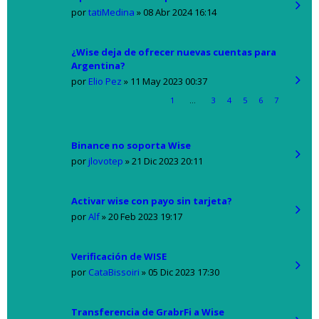
por
tatiMedina
»
08 Abr 2024 16:14
¿Wise deja de ofrecer nuevas cuentas para
Argentina?
por
Elio Pez
»
11 May 2023 00:37
1
…
3
4
5
6
7
Binance no soporta Wise
por
jlovotep
»
21 Dic 2023 20:11
Activar wise con payo sin tarjeta?
por
Alf
»
20 Feb 2023 19:17
Verificación de WISE
por
CataBissoiri
»
05 Dic 2023 17:30
Transferencia de GrabrFi a Wise