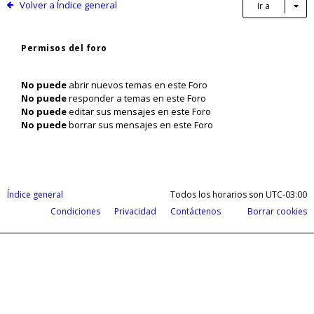
Volver a Índice general
Ir a
Permisos del foro
No puede
abrir nuevos temas en este Foro
No puede
responder a temas en este Foro
No puede
editar sus mensajes en este Foro
No puede
borrar sus mensajes en este Foro
Índice general
Todos los horarios son
UTC-03:00
Condiciones
Privacidad
Contáctenos
Borrar cookies
Cobrá tus ganancias del exterior en d
Payoneer te permite recibir pagos de todas partes del m