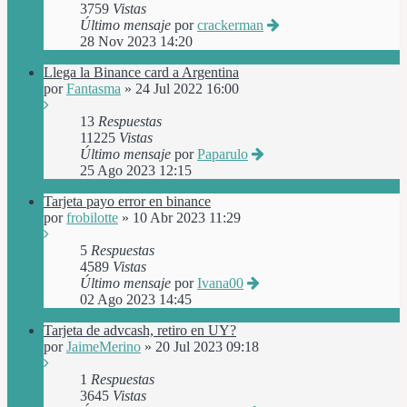
3759
Vistas
Último mensaje
por
crackerman
28 Nov 2023 14:20
Llega la Binance card a Argentina
por
Fantasma
»
24 Jul 2022 16:00
13
Respuestas
11225
Vistas
Último mensaje
por
Paparulo
25 Ago 2023 12:15
Tarjeta payo error en binance
por
frobilotte
»
10 Abr 2023 11:29
5
Respuestas
4589
Vistas
Último mensaje
por
Ivana00
02 Ago 2023 14:45
Tarjeta de advcash, retiro en UY?
por
JaimeMerino
»
20 Jul 2023 09:18
1
Respuestas
3645
Vistas