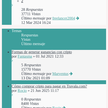
2
28
Respuestas
37711
Vistas
Último mensaje
por
freelancer2004
12 Mar 2024 16:24
Temas
Respuestas
Vistas
Último mensaje
Formas de generar ganancias con cripto
por
Fantasma
»
01 Jul 2021 12:33
5
Respuestas
15770
Vistas
Último mensaje
por
Marventus
13 Dic 2021 01:09
Cómo comprar cripto para pagar en Travala.com?
por
Rocio
»
21 Jun 2025 11:17
0
Respuestas
8400
Vistas
Último mensaje
por
Rocio