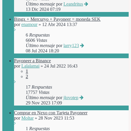
Último mensaje
por
Leandritus
13 Dic 2024 07:19
Bingx + Mercuryo + Payoneer = moneda SEK
por
enamour
»
12 Abr 2024 13:37
6
Respuestas
6606
Vistas
Último mensaje
por
larry123
08 Jul 2024 18:20
Payoneer a Binance
por
Lalalamai
»
24 Jul 2022 16:43
1
2
17
Respuestas
17757
Vistas
Último mensaje
por
jlovotep
29 Nov 2023 17:09
Comprar en Nexo con Tarjeta Payoneer
por
Moltar
»
28 Nov 2023 11:53
1
Respuestas