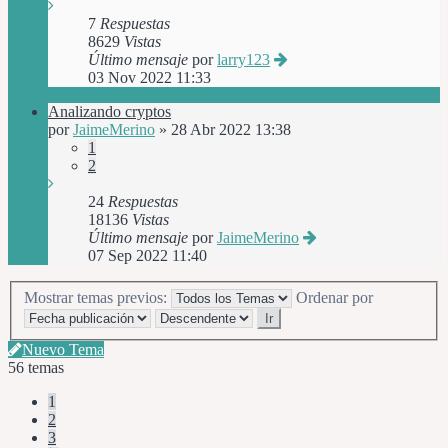
7
Respuestas
8629
Vistas
Último mensaje
por
larry123
03 Nov 2022 11:33
Analizando cryptos
por
JaimeMerino
»
28 Abr 2022 13:38
1
2
24
Respuestas
18136
Vistas
Último mensaje
por
JaimeMerino
07 Sep 2022 11:40
Mostrar temas previos:
Ordenar por
Nuevo Tema
56 temas
1
2
3